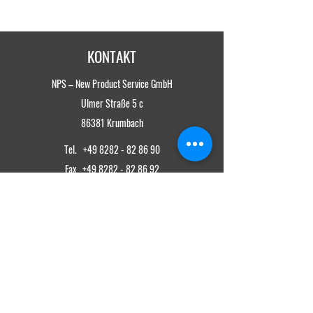
Hausmüll)
Wir lassen Ihnen umgehend ein
passendes Angebot zukommen.
KONTAKT
NPS – New Product Service GmbH
Ulmer Straße 5 c
86381 Krumbach
Tel.
+49 8282 - 82 86 90
Fax
+49 8282 - 82 86 92
info@new-product-service.de
ÖFFNUNGSZEITEN
Montag bis Freitag
von 08:00 bis 17:00 Uhr